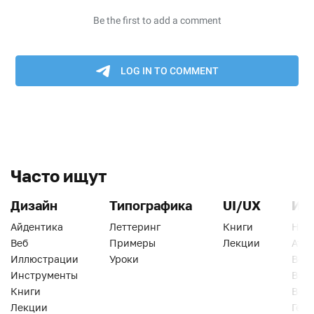
Часто ищут
Дизайн
Типографика
UI/UX
Ин
Айдентика
Леттеринг
Книги
Han
Веб
Примеры
Лекции
Ати
Иллюстрации
Уроки
Веб
Инструменты
Вид
Книги
Виз
Лекции
Геро