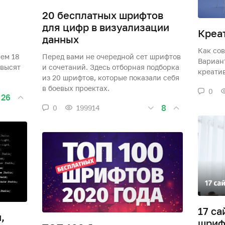
я
20 бесплатных шрифтов
для цифр в визуализации
Креат
данных
Как сов
аем 18
Перед вами не очередной сет шрифтов
Вариан
овысят
и сочетаний. Здесь отборная подборка
креати
из 20 шрифтов, которые показали себя
в боевых проектах.
0
26
8
0
199914
17 са
,
шриф