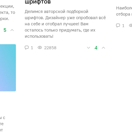
шрифтов
лекции,
Наибол
Делимся авторской подборкой
кта, то
отбора 
шрифтов. Дизайнер уже опробовал всё
рки.
на себе и отобрал лучшее! Вам
1
5
осталось только придумать, где их
использовать!
4
1
22858
ы с
те
от