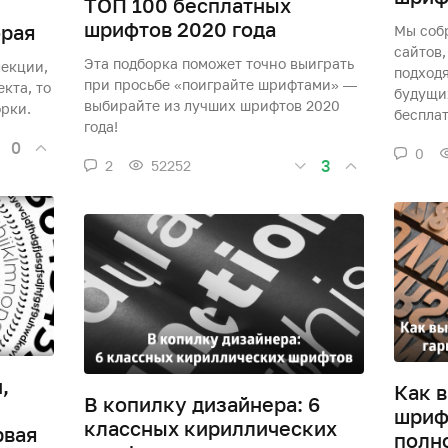
ТОП 100 бесплатных
шрифтов 2020 года
орая
Мы соб
сайтов,
Эта подборка поможет точно выиграть
лекции,
подход
при просьбе «поиграйте шрифтами» —
кта, то
будущи
выбирайте из лучших шрифтов 2020
рки.
бесплат
года!
0
0
3
2
52252
,
Как 
В копилку дизайнера: 6
шриф
классных кириллических
рвая
полн