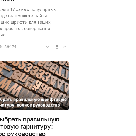
рали 17 самых популярных
 где вы сможете найти
ящие шрифты для ваших
х проектов совершенно
но!
-6
56474
выбрать правильную
товую гарнитуру:
ое руководство