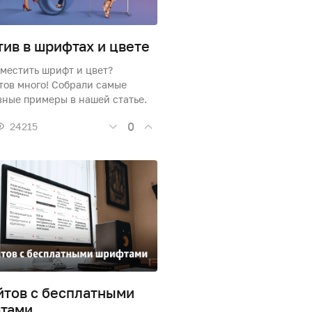
ив в шрифтах и цвете
местить шрифт и цвет?
тов много! Собрали самые
вные примеры в нашей статье.
0
24215
йтов с бесплатными
тами