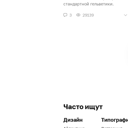
стандартной гельветики.
3
29139
Часто ищут
Дизайн
Типограф