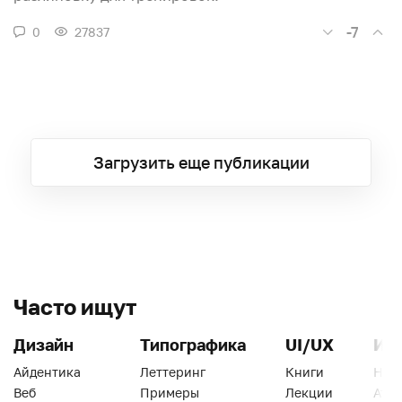
-7
0
27837
Загрузить еще публикации
Часто ищут
Дизайн
Типографика
UI/UX
Ин
Айдентика
Леттеринг
Книги
Han
Веб
Примеры
Лекции
Ати