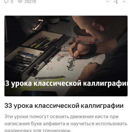
-1
0
26278
33 урока классической каллиграфии
Эти уроки помогут освоить движения кисти при
написания букв алфавита и научиться использовать
разлиновку для тренировок.