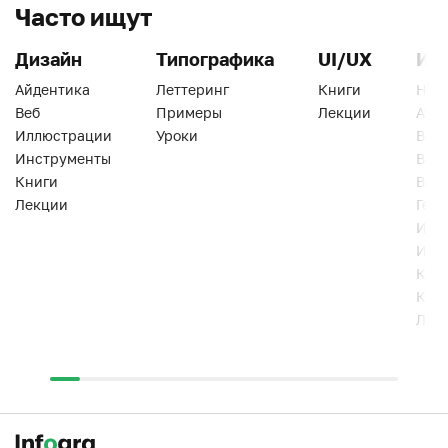
Часто ищут
Дизайн
Типографика
UI/UX
Ин
Айдентика
Леттеринг
Книги
Han
Веб
Примеры
Лекции
Ати
Иллюстрации
Уроки
Веб
Инструменты
Вид
Книги
Виз
Лекции
Геро
Инс
Инт
Кни
Кур
Лек