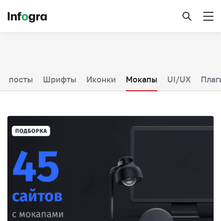
се посты
Шрифты
Иконки
Мокапы
UI/UX
Плаг