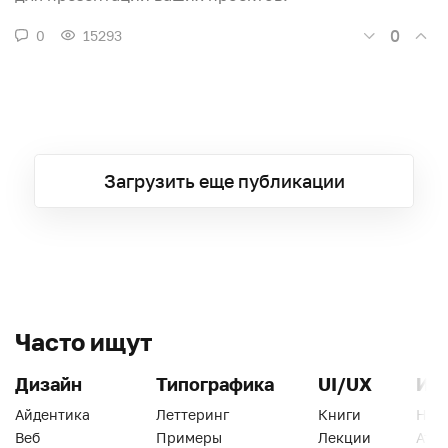
0
0
15293
Загрузить еще публикации
Часто ищут
Дизайн
Типографика
UI/UX
Ин
Айдентика
Леттеринг
Книги
Han
Веб
Примеры
Лекции
Ати