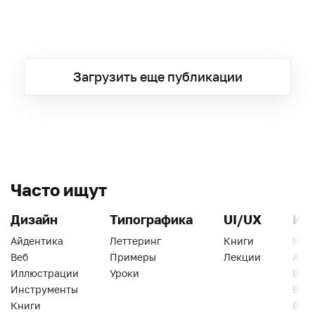
Загрузить еще публикации
Часто ищут
Дизайн
Типографика
UI/UX
Ин
Айдентика
Леттеринг
Книги
Han
Веб
Примеры
Лекции
Ати
Иллюстрации
Уроки
Веб
Инструменты
Вид
Книги
Виз