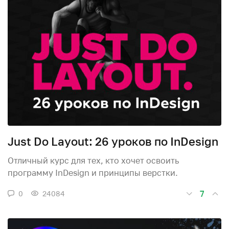
Just Do Layout: 26 уроков по InDesign
Отличный курс для тех, кто хочет освоить
программу InDesign и принципы верстки.
7
0
24084