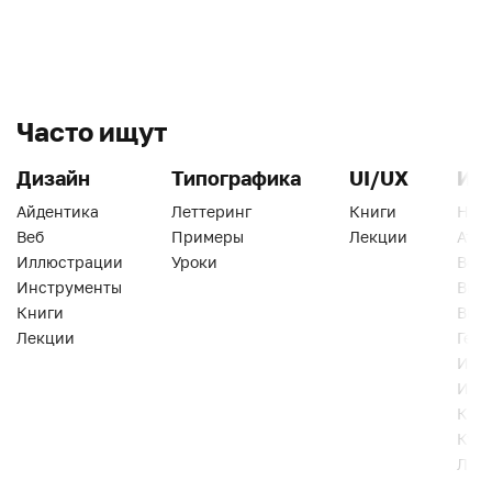
Часто ищут
Дизайн
Типографика
UI/UX
Ин
Айдентика
Леттеринг
Книги
Han
Веб
Примеры
Лекции
Ати
Иллюстрации
Уроки
Веб
Инструменты
Вид
Книги
Виз
Лекции
Геро
Инс
Инт
Кни
Кур
Лек