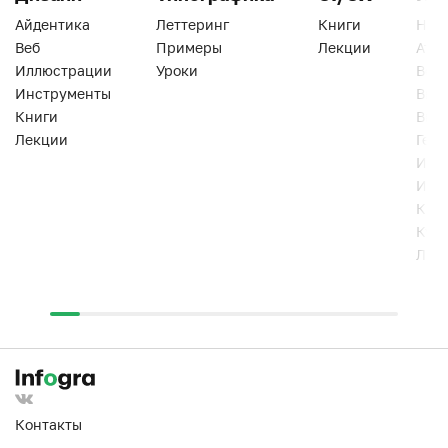
Айдентика
Леттеринг
Книги
Han
Веб
Примеры
Лекции
Ати
Иллюстрации
Уроки
Веб
Инструменты
Вид
Книги
Виз
Лекции
Геро
Инс
Инт
Кни
Кур
Лек
Контакты