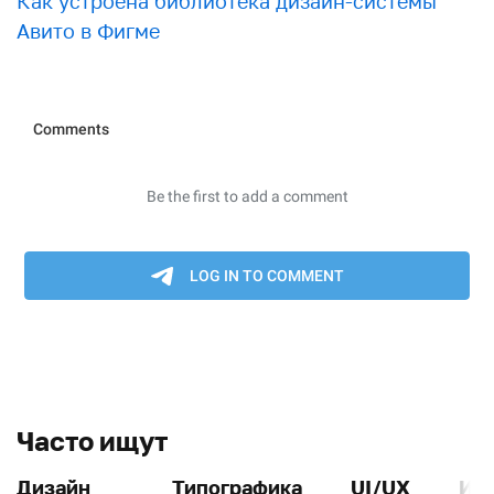
Как устроена библиотека дизайн-системы
Авито в Фигме
Часто ищут
Дизайн
Типографика
UI/UX
Ин