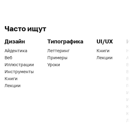
Часто ищут
Дизайн
Типографика
UI/UX
Ин
Айдентика
Леттеринг
Книги
Han
Веб
Примеры
Лекции
Ати
Иллюстрации
Уроки
Веб
Инструменты
Вид
Книги
Виз
Лекции
Геро
Инс
Инт
Кни
Кур
Лек