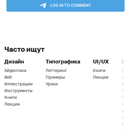
Часто ищут
Дизайн
Типографика
UI/UX
Ин
Айдентика
Леттеринг
Книги
Han
Веб
Примеры
Лекции
Ати
Иллюстрации
Уроки
Веб
Инструменты
Вид
Книги
Виз
Лекции
Геро
Инс
Инт
Кни
Кур