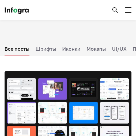
Все посты
Шрифты
Иконки
Мокапы
UI/UX
П