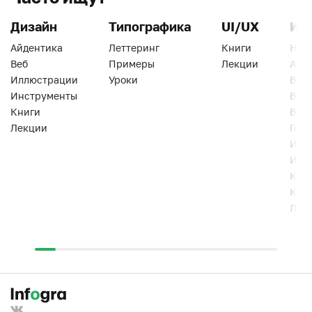
Дизайн
Типографика
UI/UX
Ин
Айдентика
Леттеринг
Книги
Han
Веб
Примеры
Лекции
Ати
Иллюстрации
Уроки
Веб
Инструменты
Вид
Книги
Виз
Лекции
Геро
Инс
Инт
Кни
Кур
Лек