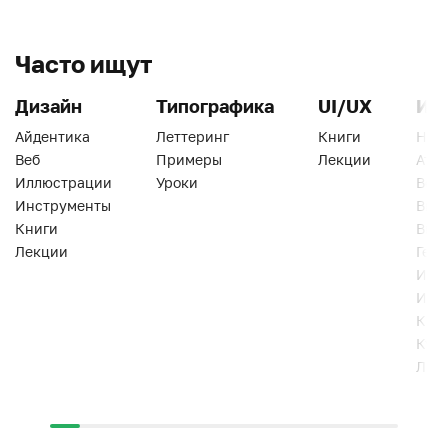
Часто ищут
Дизайн
Типографика
UI/UX
Ин
Айдентика
Леттеринг
Книги
Han
Веб
Примеры
Лекции
Ати
Иллюстрации
Уроки
Веб
Инструменты
Вид
Книги
Виз
Лекции
Геро
Инс
Инт
Кни
Кур
Лек