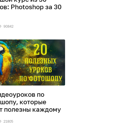
ов: Photoshop за 30
90842
идеоуроков по
шопу, которые
т полезны каждому
21805