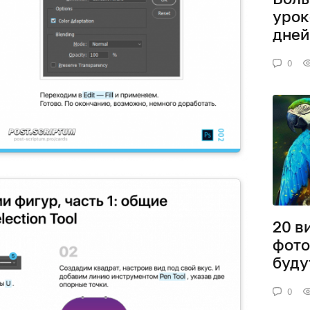
урок
дней
0
20 в
фото
буду
0