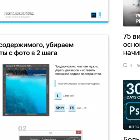
75 в
осно
нач
4
Боль