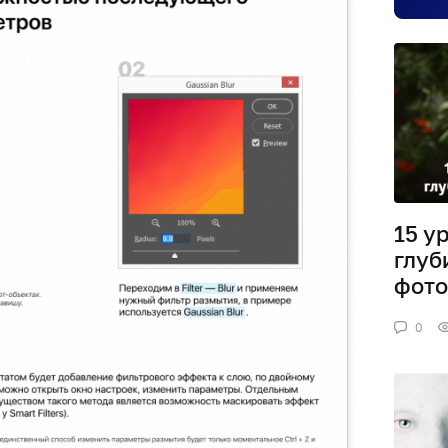
15 у
глуб
фото
0