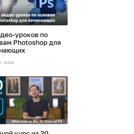
идео-уроков по
вам Photoshop для
инающих
81938
шой курс из 30