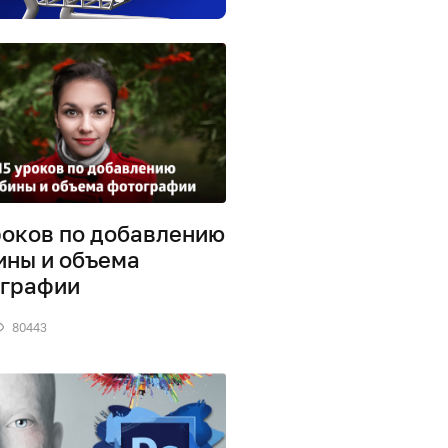
роков по добавлению
ины и объема
графии
80443