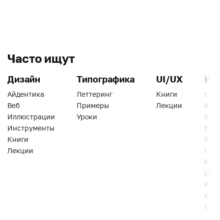
Часто ищут
Дизайн
Типографика
UI/UX
Ин
Айдентика
Леттеринг
Книги
Han
Веб
Примеры
Лекции
Ати
Иллюстрации
Уроки
Веб
Инструменты
Вид
Книги
Виз
Лекции
Геро
Инс
Инт
Кни
Кур
Лек