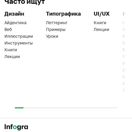
Часто ищут
Дизайн
Типографика
UI/UX
Ин
Айдентика
Леттеринг
Книги
Han
Веб
Примеры
Лекции
Ати
Иллюстрации
Уроки
Веб
Инструменты
Вид
Книги
Виз
Лекции
Геро
Инс
Инт
Кни
Кур
Лек