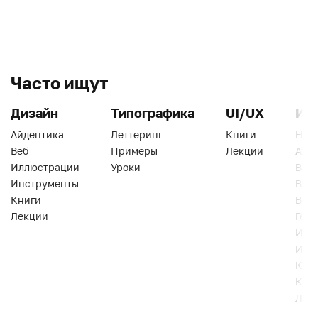
Часто ищут
Дизайн
Типографика
UI/UX
Ин
Айдентика
Леттеринг
Книги
Han
Веб
Примеры
Лекции
Ати
Иллюстрации
Уроки
Веб
Инструменты
Вид
Книги
Виз
Лекции
Геро
Инс
Инт
Кни
Кур
Лек