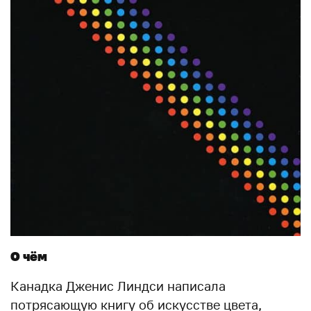
О чём
Канадка Дженис Линдси написала
потрясающую книгу об искусстве цвета,