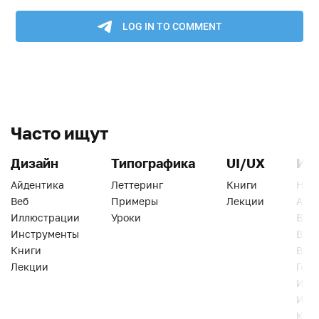
Часто ищут
Дизайн
Типографика
UI/UX
Ин
Айдентика
Леттеринг
Книги
Han
Веб
Примеры
Лекции
Ати
Иллюстрации
Уроки
Веб
Инструменты
Вид
Книги
Виз
Лекции
Геро
Инс
Инт
Кни