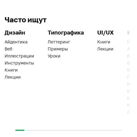
Часто ищут
Дизайн
Типографика
UI/UX
Ин
Айдентика
Леттеринг
Книги
Han
Веб
Примеры
Лекции
Ати
Иллюстрации
Уроки
Веб
Инструменты
Вид
Книги
Виз
Лекции
Геро
Инс
Инт
Кни
Кур
Лек