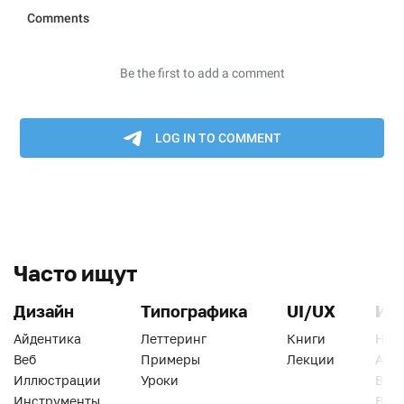
Часто ищут
Дизайн
Типографика
UI/UX
Ин
Айдентика
Леттеринг
Книги
Han
Веб
Примеры
Лекции
Ати
Иллюстрации
Уроки
Веб
Инструменты
Вид