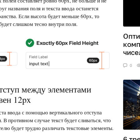
 полей составляет ровно 60px, не больше и не
уг названия поля и текста ввода останется
анства. Если высота будет меньше 60px, то
будет слишком тесно внутри поля.
Опти
комп
чис
0
тступ между элементами
вен 12px
кста ввода с помощью вертикального отступа
 В противном случае текст будет сливаться, что
телю будет трудно различать текстовые элементы.
6 тр