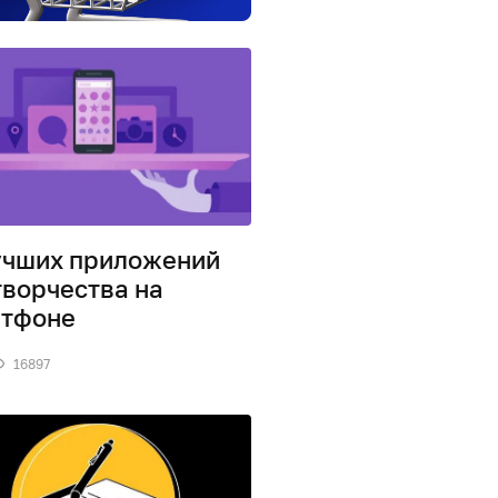
учших приложений
творчества на
ртфоне
16897