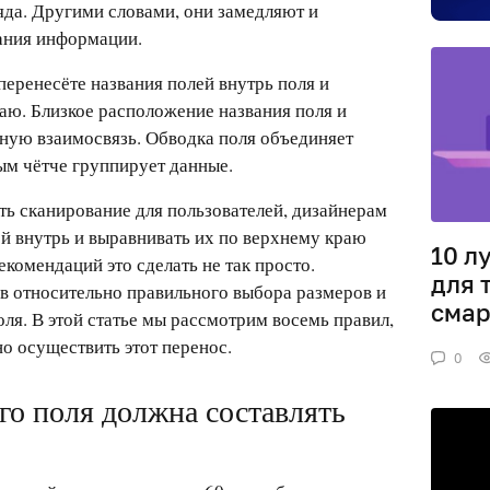
яда. Другими словами, они замедляют и
ания информации.
перенесёте названия полей внутрь поля и
аю. Близкое расположение названия поля и
есную взаимосвязь. Обводка поля объединяет
ым чётче группирует данные.
ь сканирование для пользователей, дизайнерам
ей внутрь и выравнивать их по верхнему краю
10 л
екомендаций это сделать не так просто.
для 
в относительно правильного выбора размеров и
сма
ля. В этой статье мы рассмотрим восемь правил,
о осуществить этот перенос.
0
ого поля должна составлять