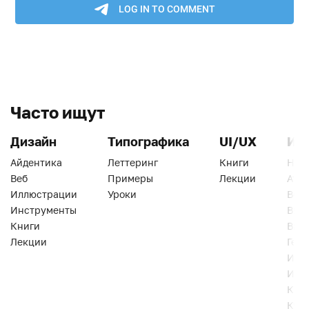
Часто ищут
Дизайн
Типографика
UI/UX
Ин
Айдентика
Леттеринг
Книги
Han
Веб
Примеры
Лекции
Ати
Иллюстрации
Уроки
Веб
Инструменты
Вид
Книги
Виз
Лекции
Геро
Инс
Инт
Кни
Кур