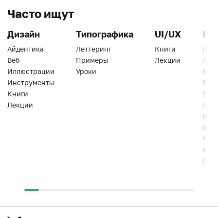
Часто ищут
Дизайн
Типографика
UI/UX
Ин
Айдентика
Леттеринг
Книги
Han
Веб
Примеры
Лекции
Ати
Иллюстрации
Уроки
Веб
Инструменты
Вид
Книги
Виз
Лекции
Геро
Инс
Инт
Кни
Кур
Лек