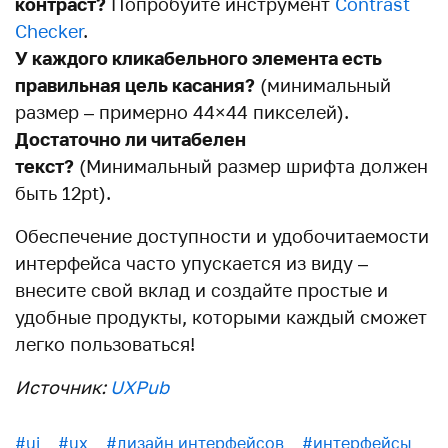
контраст?
Попробуйте инструмент
Contrast
Checker
.
У каждого кликабельного элемента есть
правильная цель касания?
(минимальный
размер – примерно 44×44 пикселей).
Достаточно ли читабелен
текст?
(Минимальный размер шрифта должен
быть 12pt).
Обеспечение доступности и удобочитаемости
интерфейса часто упускается из виду –
внесите свой вклад и создайте простые и
удобные продукты, которыми каждый сможет
легко пользоваться!
Источник:
UXPub
#ui
#ux
#дизайн интерфейсов
#интерфейсы