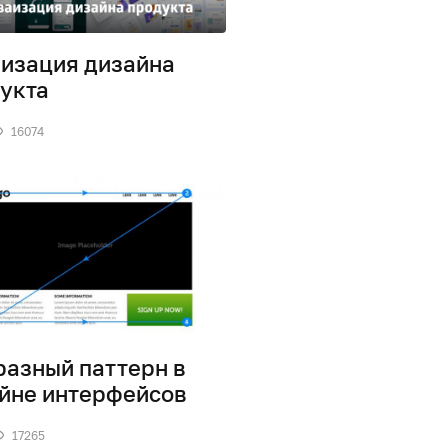
изация дизайна
укта
16074
разный паттерн в
йне интерфейсов
17265