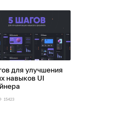
гов для улучшения
х навыков UI
йнера
15423