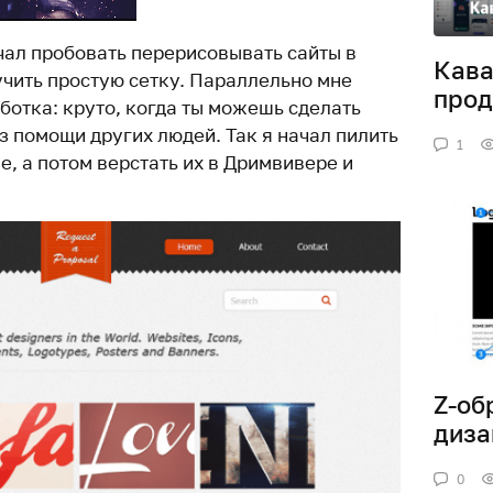
чал пробовать перерисовывать сайты в
Кава
чить простую сетку. Параллельно мне
прод
ботка: круто, когда ты можешь сделать
ез помощи других людей. Так я начал пилить
1
, а потом верстать их в Дримвивере и
Z-об
диза
0