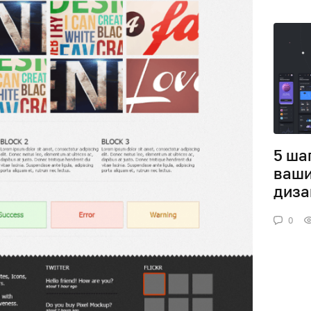
5 ша
ваши
диза
0