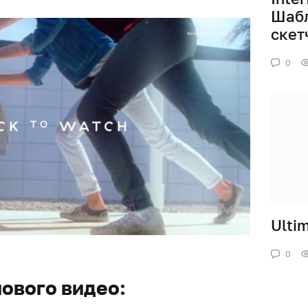
Шабл
скет
0
Ulti
0
ового видео: