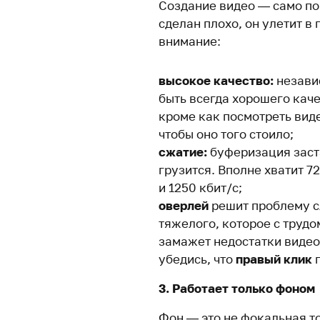
Создание видео — само по 
сделан плохо, он улетит в 
внимание:
высокое качество:
независ
быть всегда хорошего каче
кроме как посмотреть виде
чтобы оно того стоило;
сжатие:
буферизация заста
грузится. Вполне хватит 7
и 1250 кбит/с;
оверлей
решит проблему с
тяжелого, которое с труд
замажет недостатки видео
убедись, что
правый клик
п
3. Работает только фоном
Фон — это не фокальная то