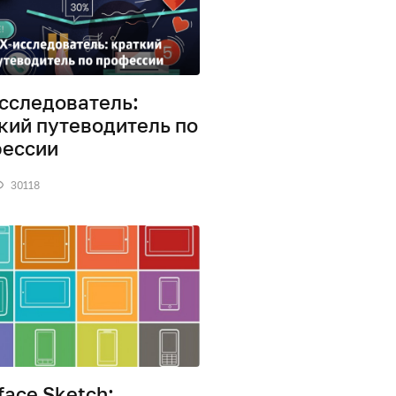
сследователь:
кий путеводитель по
ессии
30118
face Sketch: