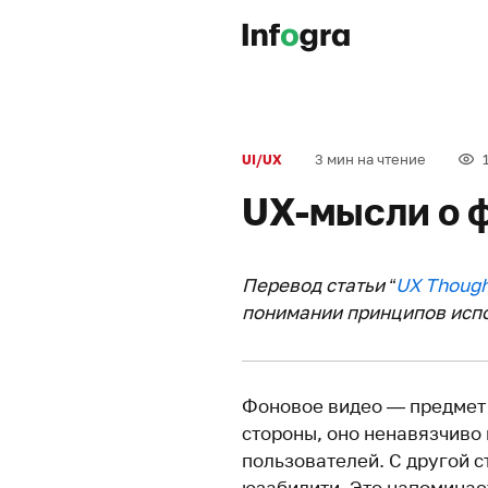
3 мин на чтение
UI/UX
UX-мысли о 
Перевод статьи “
UX Though
понимании принципов испо
Фоновое видео — предмет 
стороны, оно ненавязчиво
пользователей. С другой с
юзабилити. Это напоминае