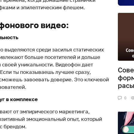
фками и эпилептическим флешем.
фонового видео:
льность
о выделяются среди засилья статических
ривлекают больше посетителей и дольше
 своей уникальности. Видеофон дает
Сове
Если ты показываешь лучшее сразу,
форм
 сможешь завоевать доверие. Это ключевой
расы
зователей.
0
уг в комплексе
ают от эмпирического маркетинга,
озитивный эмоциональный опыт, который
с брендом.