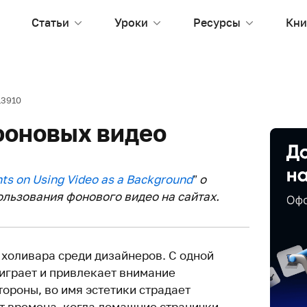
Статьи
Уроки
Ресурсы
Кни
13910
фоновых видео
ts on Using Video as a Background
” о
льзования фонового видео на сайтах.
холивара среди дизайнеров. С одной
 играет и привлекает внимание
тороны, во имя эстетики страдает
т времена, когда домашние странички