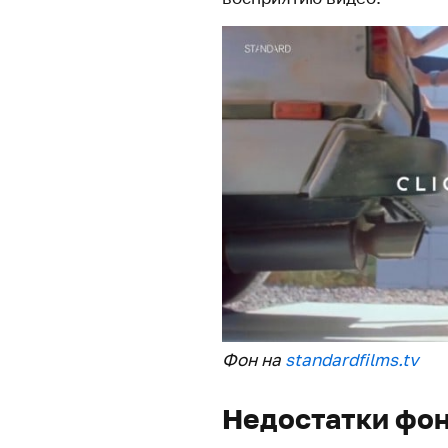
Фон на
standardfilms.tv
Недостатки фон