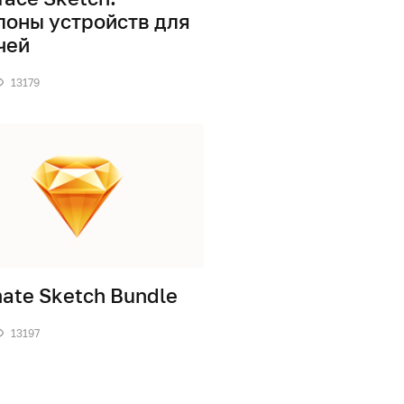
оны устройств для
чей
13179
mate Sketch Bundle
13197