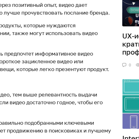
ерез позитивный опыт, видео дает
 лучше прочувствовать послание бренда.
родукты, которые нуждаются
нии, также могут использовать видео
UX-и
крат
проф
ель предпочтет информативное видео
ороткое зацикленное видео или
0
вещи, которые легко презентуют продукт.
део, тем выше релевантность выдачи
сли видео достаточно годное, чтобы его
правильно подобранными ключевыми
ует продвижению в поисковиках и лучшему
Inter