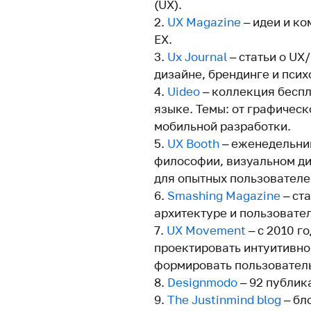
(UX).
UX Magazine
– идеи и ко
EX.
Ux Journal
– статьи о UX
дизайне, брендинге и псих
Uideo
– коллекция беспл
языке. Темы: от графическ
мобильной разработки.
UX Booth
– еженедельник
философии, визуальном ди
для опытных пользователе
Smashing Magazine
– ст
архитектуре и пользовате
UX Movement
– c 2010 г
проектировать интуитивно
формировать пользователь
Designmodo
– 92 публик
The Justinmind blog
– бл