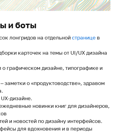
ы и боты
сок лонгридов на отдельной
странице
в
дборки карточек на темы от UI/UX дизайна
л о графическом дизайне, типографике и
– заметки о «продуктоводстве», здравом
а.
 UX-дизайне.
ежедневные новинки книг для дизайнеров,
ков
тей и новостей по дизайну интерфейсов.
фейсы для вдохновения и в периоды