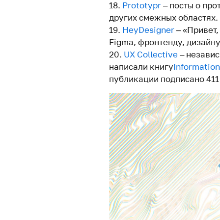
Prototypr
– посты о про
других смежных областях.
HeyDesigner
– «Привет,
Figma, фронтенду, дизайну
UX Collective
– независ
написали книгу
Information
публикации подписано 411 