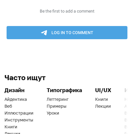
Часто ищут
Дизайн
Типографика
UI/UX
Ин
Айдентика
Леттеринг
Книги
Han
Веб
Примеры
Лекции
Ати
Иллюстрации
Уроки
Веб
Инструменты
Вид
Книги
Виз
Лекции
Геро