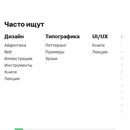
Часто ищут
Дизайн
Типографика
UI/UX
Ин
Айдентика
Леттеринг
Книги
Han
Веб
Примеры
Лекции
Ати
Иллюстрации
Уроки
Веб
Инструменты
Вид
Книги
Виз
Лекции
Геро
Инс
Инт
Кни
Кур
Лек