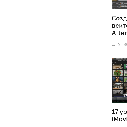
Созд
вект
After
0
17 у
iMov