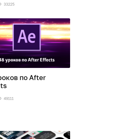
33225
роков по After
cts
49111