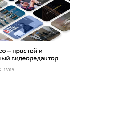
eo – простой и
Как записать видео
ный видеоредактор
экрана компьютера
бесплатных прогр
18318
1
37013