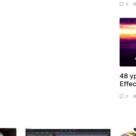
0
48 у
Effe
2