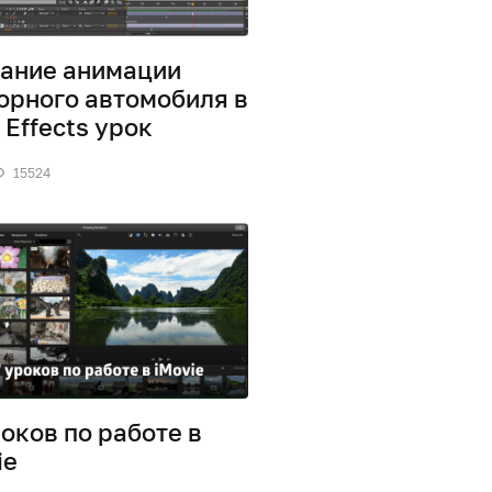
ание анимации
орного автомобиля в
 Effects урок
15524
роков по работе в
ie