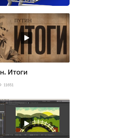
н. Итоги
11651