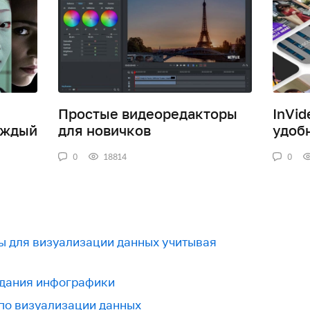
Простые видеоредакторы
InVid
аждый
для новичков
удоб
0
18814
0
ы для визуализации данных учитывая
здания инфографики
 по визуализации данных