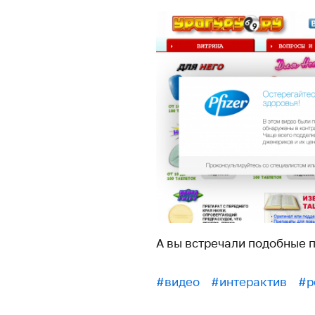
А вы встречали подобные 
#видео
#интерактив
#р