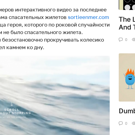
меров интерактивного видео за последнее
ама спасательных жилетов
sortieenmer.com
The 
ца героя, которого по роковой случайности
And 
ем не было спасательного жилета.
 безостановочно прокручивать колесико
0
ел камнем ко дну.
Dumb
0