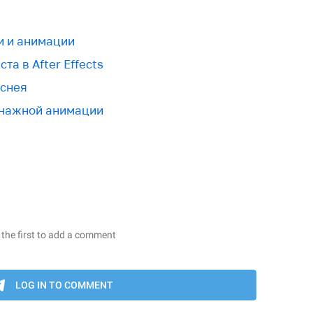
и и анимации
та в After Effects
иснея
онажной анимации