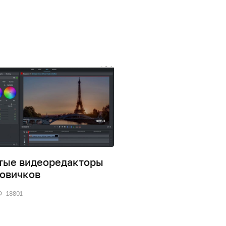
тые видеоредакторы
InVideo – простой и
новичков
удобный видеоред
18801
0
18302