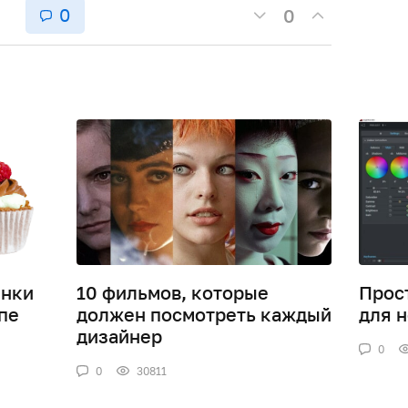
0
0
инки
10 фильмов, которые
Прос
пе
должен посмотреть каждый
для 
дизайнер
0
0
30811