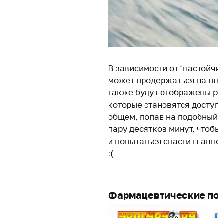
В зависимости от “настойч
может продержаться на пла
также будут отображены 
которые становятся досту
общем, попав на подобный 
пару десятков минут, чтоб
и попытаться спасти главно
:(
Фармацевтические п