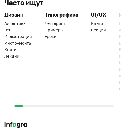
Часто ищут
Дизайн
Типографика
UI/UX
Ин
Айдентика
Леттеринг
Книги
Han
Веб
Примеры
Лекции
Ати
Иллюстрации
Уроки
Веб
Инструменты
Вид
Книги
Виз
Лекции
Геро
Инс
Инт
Кни
Кур
Лек