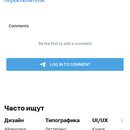
переключатели
Часто ищут
Дизайн
Типографика
UI/UX
Ин
Айдентика
Леттеринг
Книги
Han