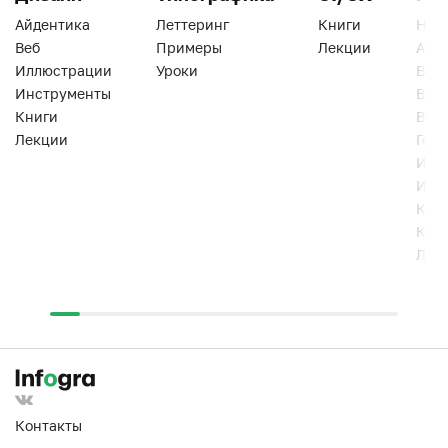
Айдентика
Леттеринг
Книги
Han
Веб
Примеры
Лекции
Ати
Иллюстрации
Уроки
Веб
Инструменты
Вид
Книги
Виз
Лекции
Геро
Инс
Инт
Кни
Кур
Лек
Контакты