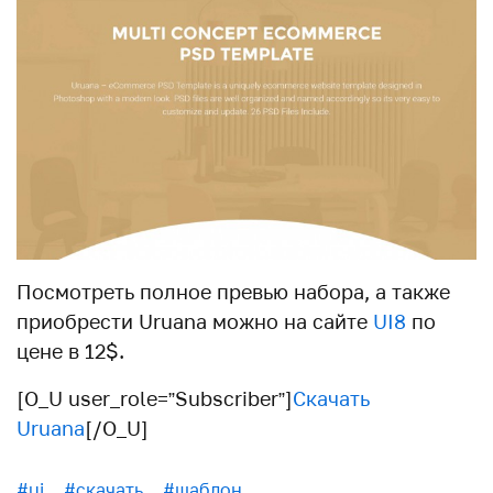
Посмотреть полное превью набора, а также
приобрести Uruana можно на сайте
UI8
по
цене в 12$.
[O_U user_role=”Subscriber”]
Скачать
Uruana
[/O_U]
#ui
#скачать
#шаблон