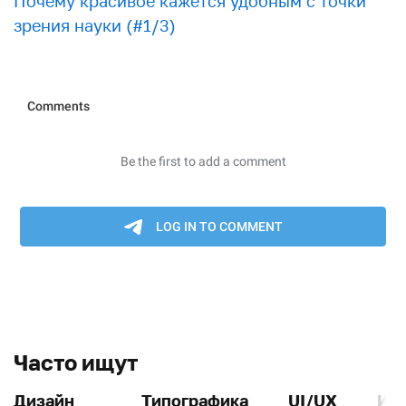
Почему красивое кажется удобным с точки
зрения науки (#1/3)
Часто ищут
Дизайн
Типографика
UI/UX
Ин