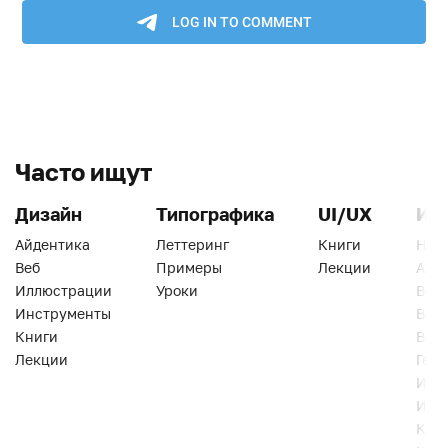
Часто ищут
Дизайн
Типографика
UI/UX
Ин
Айдентика
Леттеринг
Книги
Han
Веб
Примеры
Лекции
Ати
Иллюстрации
Уроки
Веб
Инструменты
Вид
Книги
Виз
Лекции
Геро
Инс
Инт
Кни