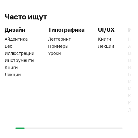
Часто ищут
Дизайн
Типографика
UI/UX
Ин
Айдентика
Леттеринг
Книги
Han
Веб
Примеры
Лекции
Ати
Иллюстрации
Уроки
Веб
Инструменты
Вид
Книги
Виз
Лекции
Геро
Инс
Инт
Кни
Кур
Лек