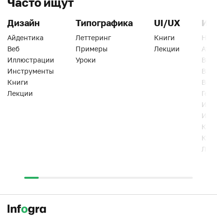
Часто ищут
Дизайн
Типографика
UI/UX
Ин
Айдентика
Леттеринг
Книги
Han
Веб
Примеры
Лекции
Ати
Иллюстрации
Уроки
Веб
Инструменты
Вид
Книги
Виз
Лекции
Геро
Инс
Инт
Кни
Кур
Лек