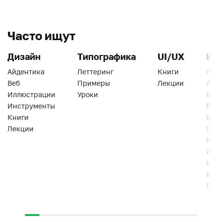
Часто ищут
Дизайн
Типографика
UI/UX
Ин
Айдентика
Леттеринг
Книги
Han
Веб
Примеры
Лекции
Ати
Иллюстрации
Уроки
Веб
Инструменты
Вид
Книги
Виз
Лекции
Геро
Инс
Инт
Кни
Кур
Лек