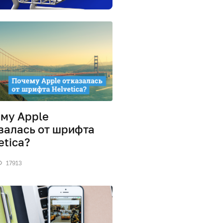
му Apple
залась от шрифта
etica?
17913