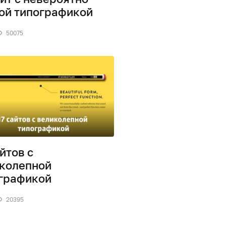
ой типографикой
50075
айтов с
колепной
графикой
20395