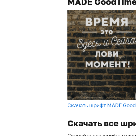
MADE GoodTim
Скачать шрифт MADE Goo
Скачать все шр
Скачайте все шрифты одн