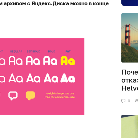
м архивом с Яндекс.Диска можно в конце
Поче
отка
Helv
0