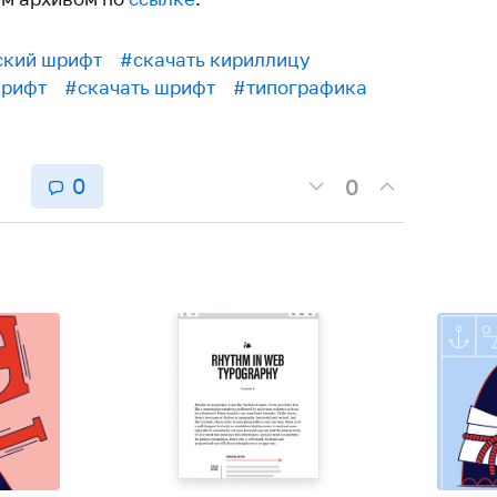
ский шрифт
#скачать кириллицу
шрифт
#скачать шрифт
#типографика
0
0