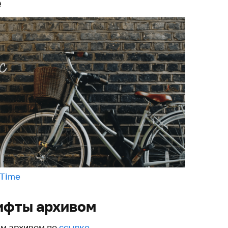
e
dTime
ифты архивом
им архивом по
ссылке
.