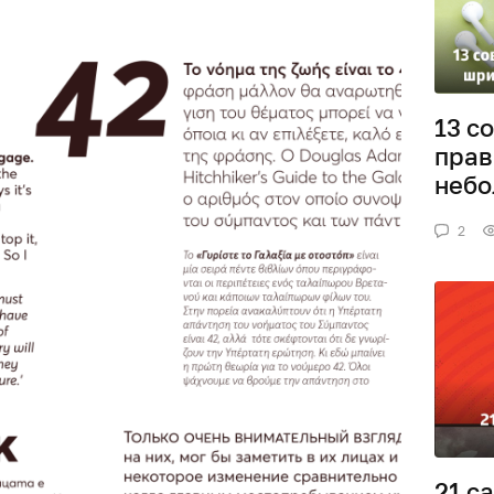
13 с
прав
небо
2
21 с