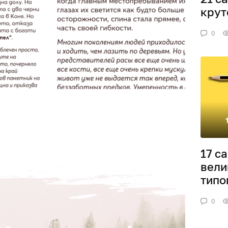
крут
0
17 с
вели
типо
0