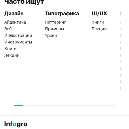
Часто ищут
Дизайн
Типографика
UI/UX
Ин
Айдентика
Леттеринг
Книги
Han
Веб
Примеры
Лекции
Ати
Иллюстрации
Уроки
Веб
Инструменты
Вид
Книги
Виз
Лекции
Геро
Инс
Инт
Кни
Кур
Лек