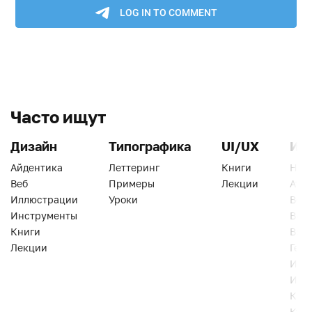
Часто ищут
Дизайн
Типографика
UI/UX
Ин
Айдентика
Леттеринг
Книги
Han
Веб
Примеры
Лекции
Ати
Иллюстрации
Уроки
Веб
Инструменты
Вид
Книги
Виз
Лекции
Геро
Инс
Инт
Кни
Кур