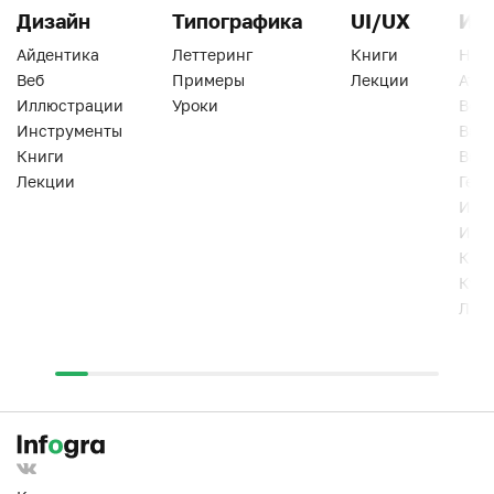
Дизайн
Типографика
UI/UX
Ин
Айдентика
Леттеринг
Книги
Han
Веб
Примеры
Лекции
Ати
Иллюстрации
Уроки
Веб
Инструменты
Вид
Книги
Виз
Лекции
Геро
Инс
Инт
Кни
Кур
Лек