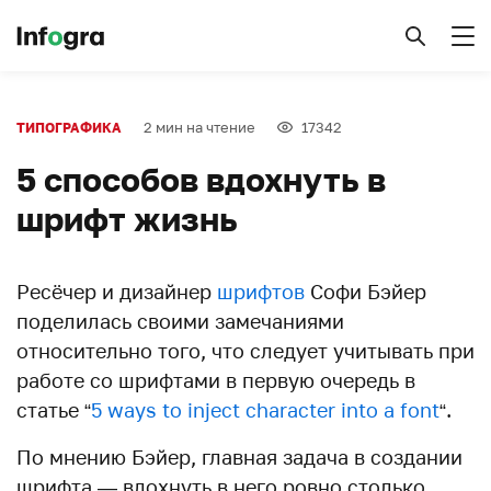
2 мин на чтение
17342
ТИПОГРАФИКА
5 способов вдохнуть в
шрифт жизнь
Ресёчер и дизайнер
шрифтов
Софи Бэйер
поделилась своими замечаниями
относительно того, что следует учитывать при
работе со шрифтами в первую очередь в
статье “
5 ways to inject character into a font
“.
По мнению Бэйер, главная задача в создании
шрифта — вдохнуть в него ровно столько