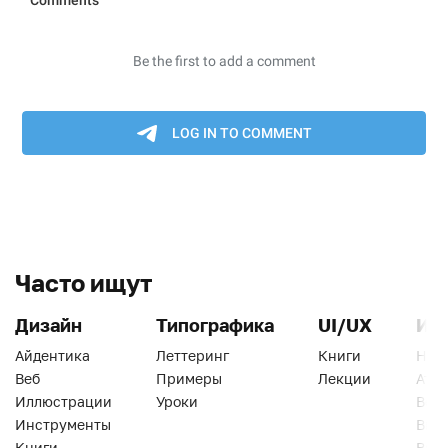
Часто ищут
Дизайн
Типографика
UI/UX
Ин
Айдентика
Леттеринг
Книги
Han
Веб
Примеры
Лекции
Ати
Иллюстрации
Уроки
Веб
Инструменты
Вид
Книги
Виз