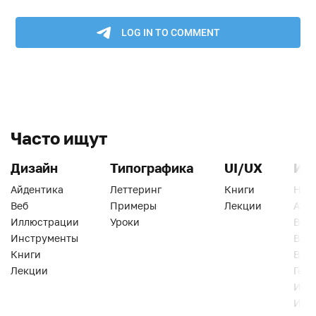
Часто ищут
Дизайн
Типографика
UI/UX
Ин
Айдентика
Леттеринг
Книги
Han
Веб
Примеры
Лекции
Ати
Иллюстрации
Уроки
Веб
Инструменты
Вид
Книги
Виз
Лекции
Геро
Инс
Инт