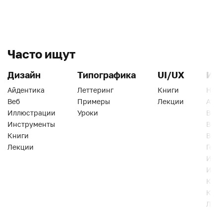
Часто ищут
Дизайн
Типографика
UI/UX
Ин
Айдентика
Леттеринг
Книги
Han
Веб
Примеры
Лекции
Ати
Иллюстрации
Уроки
Веб
Инструменты
Вид
Книги
Виз
Лекции
Геро
Инс
Инт
Кни
Кур
Лек