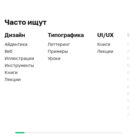
Часто ищут
Дизайн
Типографика
UI/UX
Ин
Айдентика
Леттеринг
Книги
Han
Веб
Примеры
Лекции
Ати
Иллюстрации
Уроки
Веб
Инструменты
Вид
Книги
Виз
Лекции
Геро
Инс
Инт
Кни
Кур
Лек