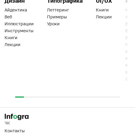
Дизайн
Типографика
UI/UX
Ин
Айдентика
Леттеринг
Книги
Han
Веб
Примеры
Лекции
Ати
Иллюстрации
Уроки
Веб
Инструменты
Вид
Книги
Виз
Лекции
Геро
Инс
Инт
Кни
Кур
Лек
Контакты