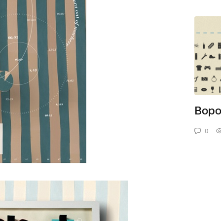
Воро
0