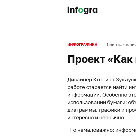
1 мин на чтени
ИНФОГРАФИКА
Проект «Как 
Дизайнер Котрина Зукауск
работе старается найти и
информации. Особенно это
использовании бумаги: об
диаграммы, графики и проч
интересно и необычно.
Что немаловажно: информа