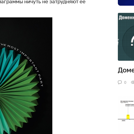
иаграммы ничуть не затрудняют ее
Доме
0