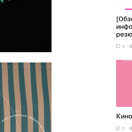
[Обз
инфо
рез
0
Кин
0