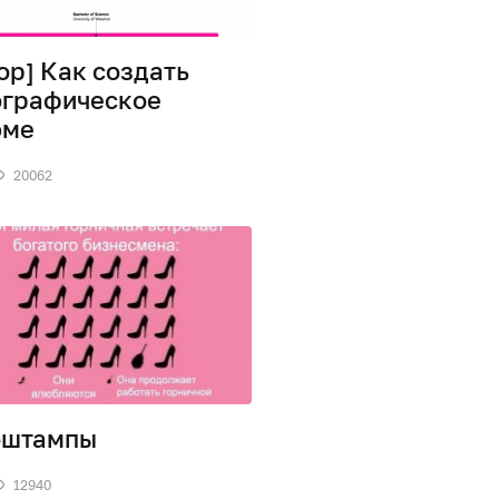
ор] Как создать
графическое
юме
20062
оштампы
12940