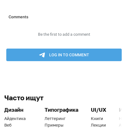
Часто ищут
Дизайн
Типографика
UI/UX
Ин
Айдентика
Леттеринг
Книги
Han
Веб
Примеры
Лекции
Ати