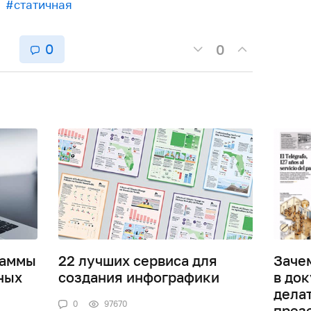
#статичная
0
0
раммы
22 лучших сервиса для
Заче
ных
создания инфографики
в док
дела
0
97670
през