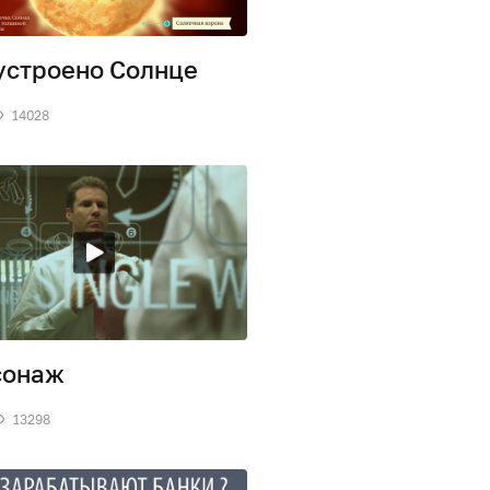
устроено Солнце
14028
сонаж
13298