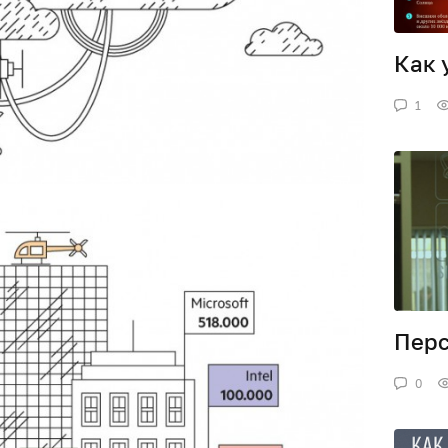
Как 
1
Пер
0