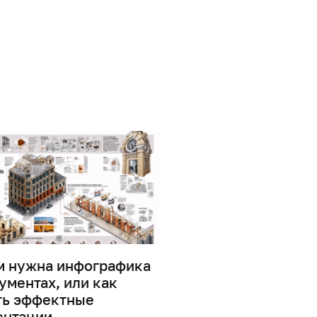
м нужна инфографика
Дизайн информаци
ументах, или как
0
41868
ть эффектные
ентации