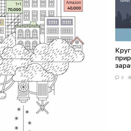
Круг
прир
зара
0