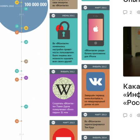
2
Кака
«Инф
«Рос
0