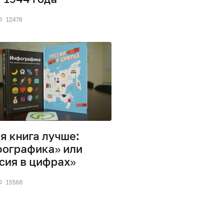
12478
я книга лучше:
ографика» или
сия в цифрах»
15566