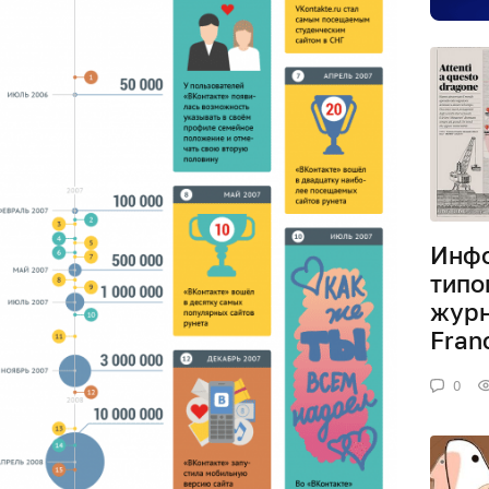
Инфо
типо
журн
Fran
0