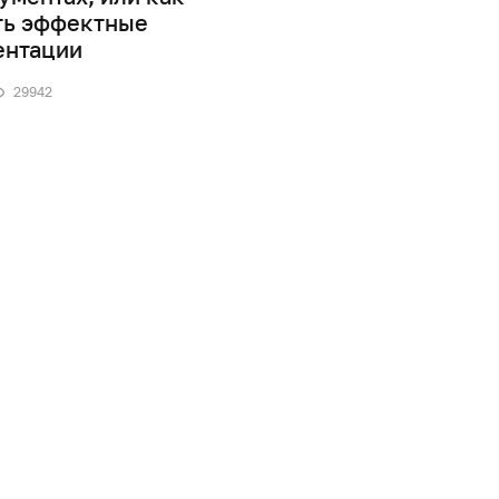
0
41868
ть эффектные
ентации
29942