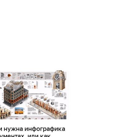
м нужна инфографика
Дизайн информаци
ументах, или как