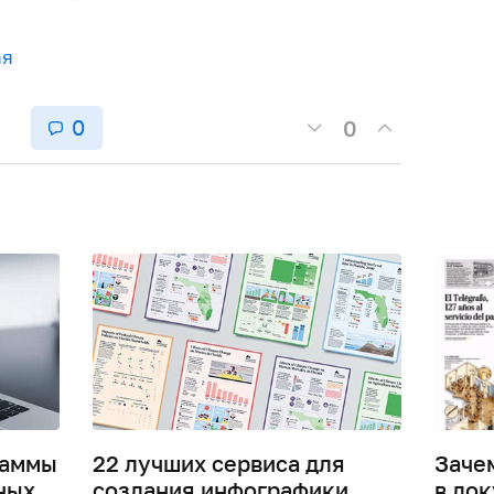
ая
0
0
раммы
22 лучших сервиса для
Заче
ных
создания инфографики
в док