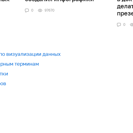
дела
0
97670
през
0
 по визуализации данных
урным терминам
тки
ров