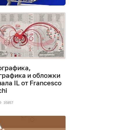
графика,
графика и обложки
ала IL от Francesco
chi
16857