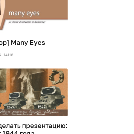
ор] Many Eyes
14118
делать презентацию:
 1944 года