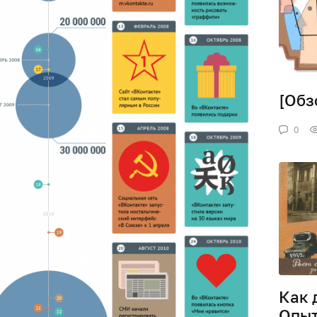
[Обз
0
Как 
Опыт