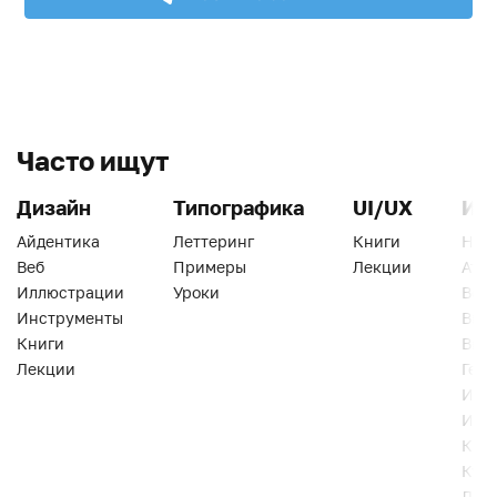
Часто ищут
Дизайн
Типографика
UI/UX
Ин
Айдентика
Леттеринг
Книги
Han
Веб
Примеры
Лекции
Ати
Иллюстрации
Уроки
Веб
Инструменты
Вид
Книги
Виз
Лекции
Геро
Инс
Инт
Кни
Кур
Лек